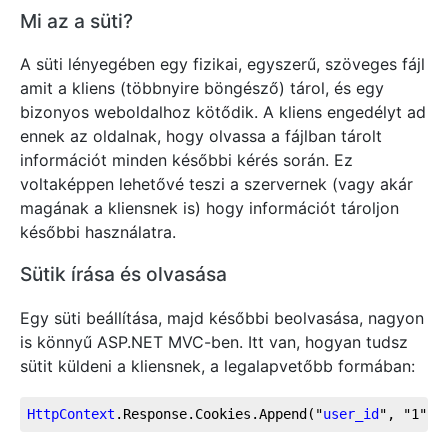
Mi az a süti?
A süti lényegében egy fizikai, egyszerű, szöveges fájl
amit a kliens (többnyire böngésző) tárol, és egy
bizonyos weboldalhoz kötődik. A kliens engedélyt ad
ennek az oldalnak, hogy olvassa a fájlban tárolt
információt minden későbbi kérés során. Ez
voltaképpen lehetővé teszi a szervernek (vagy akár
magának a kliensnek is) hogy információt tároljon
későbbi használatra.
Sütik írása és olvasása
Egy süti beállítása, majd későbbi beolvasása, nagyon
is könnyű ASP.NET MVC-ben. Itt van, hogyan tudsz
sütit küldeni a kliensnek, a legalapvetőbb formában:
HttpContext
.Response
.Cookies
.Append
("
user_id
", "1");