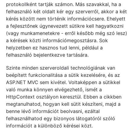
protokollként tartják számon. Más szavakkal, ha a
felhasználó két oldalt kér egy szerverről, akkor a két
kérés között nem történik információcsere. Ehelyett
a fejlesztőnek úgynevezett sütikre kell hagyatkozni
(vagy munkamenetekre - erről később még szó lesz)
a kérések közti információmegosztásra. Sok
helyzetben ez hasznos tud lenni, például a
felhasználó bejelentkezve tartására.
Szinte minden szerveroldali technológiának van
beépített funkcionalitása a sütik kezelésére, és az
ASP.NET MVC sem kivétel. Voltaképpen a sütikkel
való munka könnyen elvégezhető, ismét a
HttpContext osztályon keresztül. Ebben a cikkben
megtanulhatod, hogyan kell sütit készíteni, majd a
benne lévő információt beolvasni, ezáltal
felhasználhatod egy bizonyos látogatóról szóló
információt a különböző kérései közt.