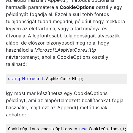
Az előbb használt
Append()
metódus opcionális
harmadik paramétere a
CookieOptions
osztály egy
példányát fogadja el. Ezzel a süti több fontos
tulajdonságát tudod megadni, például hogy mekkora
legyen az élettartama, vagy a tartománya és
útvonala. A legfontosabb tulajdonságait átvesszük
alább, de először bizonyosodj meg róla, hogy
használod a
Microsoft.AspNetCore.Http
névtartományt, ahol a CookieOptions osztály
található:
using
Microsoft
.AspNetCore
.Http
;
Így most már készíthetsz egy CookieOptions
példányt, ami az alapértelmezett beállításokat fogja
használni, majd ezt az Append() metódusnak
adhatod:
CookieOptions cookieOptions = 
new
 CookieOptions();  