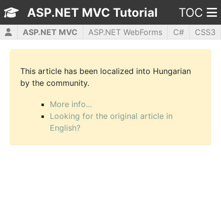
ASP.NET MVC Tutorial
TOC
ASP.NET MVC
ASP.NET WebForms
C#
CSS3
HTML5
JavaScript
jQuery
PHP5
WPF
This article has been localized into Hungarian
by the community.
More info...
Looking for the original article in
English?