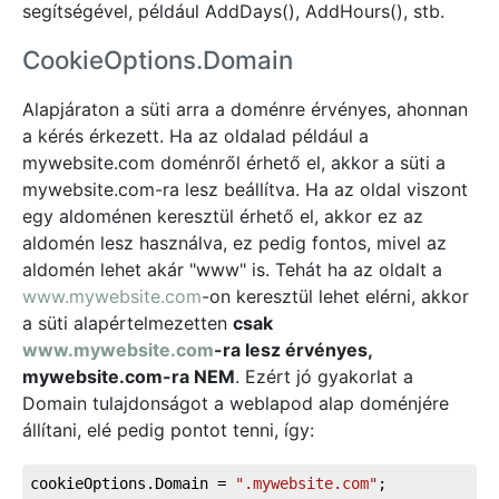
segítségével, például AddDays(), AddHours(), stb.
CookieOptions.Domain
Alapjáraton a süti arra a doménre érvényes, ahonnan
a kérés érkezett. Ha az oldalad például a
mywebsite.com doménről érhető el, akkor a süti a
mywebsite.com-ra lesz beállítva. Ha az oldal viszont
egy aldoménen keresztül érhető el, akkor ez az
aldomén lesz használva, ez pedig fontos, mivel az
aldomén lehet akár "www" is. Tehát ha az oldalt a
www.mywebsite.com
-on keresztül lehet elérni, akkor
a süti alapértelmezetten
csak
www.mywebsite.com
-ra lesz érvényes,
mywebsite.com-ra NEM
. Ezért jó gyakorlat a
Domain tulajdonságot a weblapod alap doménjére
állítani, elé pedig pontot tenni, így:
cookieOptions.Domain = 
".mywebsite.com"
;