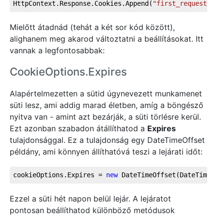
HttpContext.Response.Cookies.Append(
"first_request"
,
Mielőtt átadnád (tehát a két sor kód között),
alighanem meg akarod változtatni a beállításokat. Itt
vannak a legfontosabbak:
CookieOptions.Expires
Alapértelmezetten a sütid úgynevezett munkamenet
süti lesz, ami addig marad életben, amíg a böngésző
nyitva van - amint azt bezárják, a süti törlésre kerül.
Ezt azonban szabadon átállíthatod a
Expires
tulajdonsággal. Ez a tulajdonság egy DateTimeOffset
példány, ami könnyen állíthatóvá teszi a lejárati időt:
cookieOptions.Expires = 
new
 DateTimeOffset(DateTime.
Ezzel a süti hét napon belül lejár. A lejáratot
pontosan beállíthatod különböző metódusok