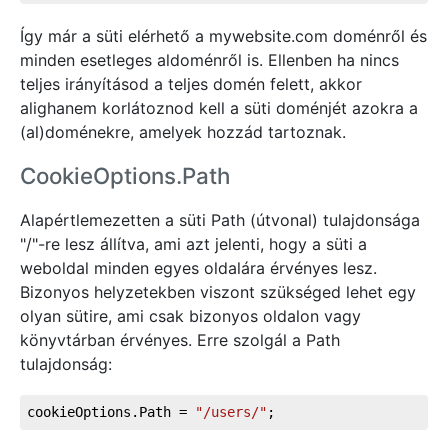
Így már a süti elérhető a mywebsite.com doménről és
minden esetleges aldoménről is. Ellenben ha nincs
teljes irányításod a teljes domén felett, akkor
alighanem korlátoznod kell a süti doménjét azokra a
(al)doménekre, amelyek hozzád tartoznak.
CookieOptions.Path
Alapértlemezetten a süti Path (útvonal) tulajdonsága
"/"-re lesz állítva, ami azt jelenti, hogy a süti a
weboldal minden egyes oldalára érvényes lesz.
Bizonyos helyzetekben viszont szükséged lehet egy
olyan sütire, ami csak bizonyos oldalon vagy
könyvtárban érvényes. Erre szolgál a Path
tulajdonság:
cookieOptions.Path = 
"/users/"
;