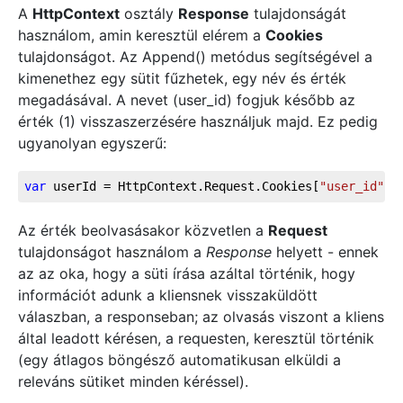
A
HttpContext
osztály
Response
tulajdonságát
használom, amin keresztül elérem a
Cookies
tulajdonságot. Az Append() metódus segítségével a
kimenethez egy sütit fűzhetek, egy név és érték
megadásával. A nevet (user_id) fogjuk később az
érték (1) visszaszerzésére használjuk majd. Ez pedig
ugyanolyan egyszerű:
var
 userId = HttpContext.Request.Cookies[
"user_id"
];
Az érték beolvasásakor közvetlen a
Request
tulajdonságot használom a
Response
helyett - ennek
az az oka, hogy a süti írása azáltal történik, hogy
információt adunk a kliensnek visszaküldött
válaszban, a responseban; az olvasás viszont a kliens
által leadott kérésen, a requesten, keresztül történik
(egy átlagos böngésző automatikusan elküldi a
releváns sütiket minden kéréssel).