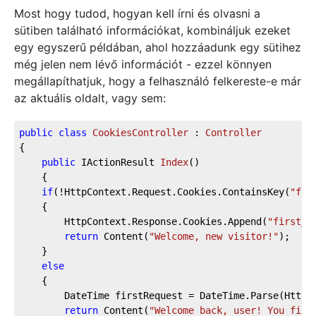
Most hogy tudod, hogyan kell írni és olvasni a
sütiben található információkat, kombináljuk ezeket
egy egyszerű példában, ahol hozzáadunk egy sütihez
még jelen nem lévő információt - ezzel könnyen
megállapíthatjuk, hogy a felhasználó felkereste-e már
az aktuális oldalt, vagy sem:
public
class
CookiesController
 : 
Controller
{
public
 IActionResult 
Index
(
)
    {
if
(!HttpContext.Request.Cookies.ContainsKey(
"fir
    {
        HttpContext.Response.Cookies.Append(
"first_r
return
 Content(
"Welcome, new visitor!"
);
    }
else
    {
        DateTime firstRequest = DateTime.Parse(HttpC
return
 Content(
"Welcome back, user! You firs