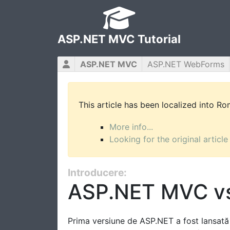
ASP.NET MVC Tutorial
ASP.NET MVC
ASP.NET WebForms
This article has been localized into R
More info...
Looking for the original article
Introducere:
ASP.NET MVC vs
Prima versiune de ASP.NET a fost lansată