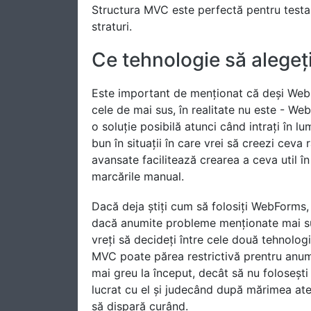
Structura MVC este perfectă pentru testare
straturi.
Ce tehnologie să alegeț
Este important de menționat că deși WebF
cele de mai sus, în realitate nu este - We
o soluție posibilă atunci când intrați în
bun în situații în care vrei să creezi ceva
avansate facilitează crearea a ceva util în 
marcările manual.
Dacă deja știți cum să folosiți WebForms,
dacă anumite probleme menționate mai su
vreți să decideți între cele două tehnolog
MVC poate părea restrictivă prentru anum
mai greu la început, decât să nu folosești
lucrat cu el și judecând după mărimea ate
să dispară curând.