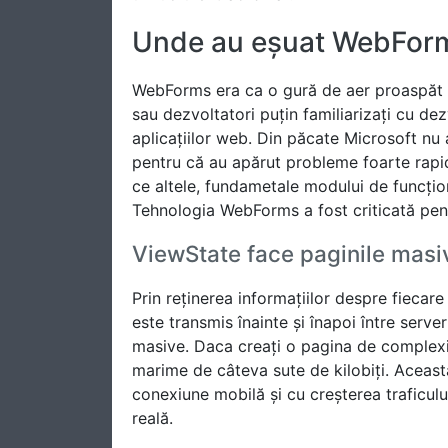
Unde au eșuat WebFor
WebForms era ca o gură de aer proaspăt pe
sau dezvoltatori puțin familiarizați cu de
aplicațiilor web. Din păcate Microsoft nu 
pentru că au apărut probleme foarte rapid.
ce altele, fundametale modului de funcți
Tehnologia WebForms a fost criticată pent
ViewState face paginile masi
Prin reținerea informațiilor despre fiecar
este transmis înainte și înapoi între serv
masive. Daca creați o pagina de complexit
marime de câteva sute de kilobiți. Aceast
conexiune mobilă și cu creșterea traficul
reală.