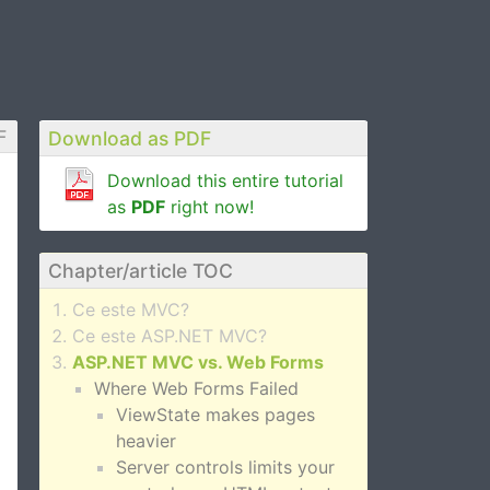
F
Download as PDF
Download this entire tutorial
as
PDF
right now!
Chapter/article TOC
Ce este MVC?
Ce este ASP.NET MVC?
ASP.NET MVC vs. Web Forms
Where Web Forms Failed
ViewState makes pages
heavier
Server controls limits your