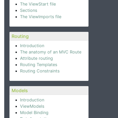
The ViewStart file
Sections
The ViewImports file
Routing
Introduction
The anatomy of an MVC Route
Attribute routing
Routing Templates
Routing Constraints
Models
Introduction
ViewModels
Model Binding