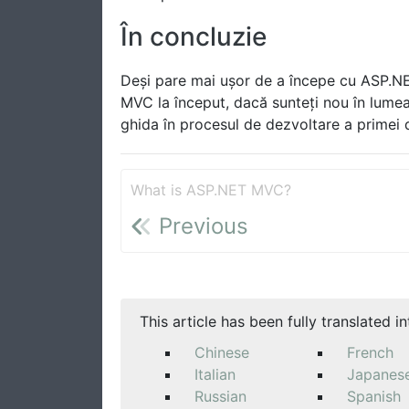
În concluzie
Deși pare mai ușor de a începe cu ASP.NE
MVC la început, dacă sunteți nou în lumea 
ghida în procesul de dezvoltare a primei 
What is ASP.NET MVC?
Previous
This article has been fully translated i
Chinese
French
Italian
Japanes
Russian
Spanish