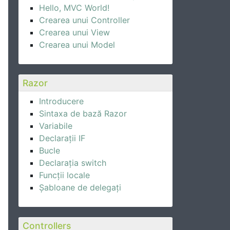
Hello, MVC World!
Crearea unui Controller
Crearea unui View
Crearea unui Model
Razor
Introducere
Sintaxa de bază Razor
Variabile
Declarații IF
Bucle
Declarația switch
Funcții locale
Șabloane de delegați
Controllers