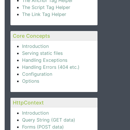
The Anchor Tag Helper
The Script Tag Helper
The Link Tag Helper
Core Concepts
Introduction
Serving static files
Handling Exceptions
Handling Errors (404 etc.)
Configuration
Options
HttpContext
Introduction
Query String (GET data)
Forms (POST data)