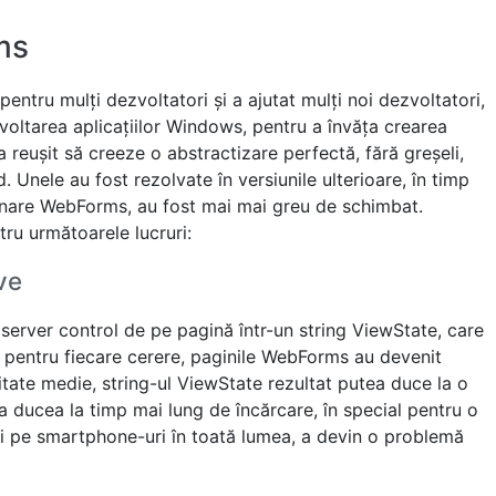
ms
ntru mulți dezvoltatori și a ajutat mulți noi dezvoltatori,
zvoltarea aplicațiilor Windows, pentru a învăța crearea
a reușit să creeze o abstractizare perfectă, fără greșeli,
 Unele au fost rezolvate în versiunile ulterioare, în timp
onare WebForms, au fost mai mai greu de schimbat.
ru următoarele lucruri:
ve
e server control de pe pagină într-un string ViewState, care
er pentru fiecare cerere, paginile WebForms au devenit
ate medie, string-ul ViewState rezultat putea duce la o
a ducea la timp mai lung de încărcare, în special pentru o
ui pe smartphone-uri în toată lumea, a devin o problemă