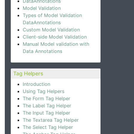
DataAnnotations
Model Validation
Types of Model Validation
DataAnnotations
Custom Model Validation
Client-side Model Validation
Manual Model validation with
Data Annotations
Tag Helpers
Introduction
Using Tag Helpers
The Form Tag Helper
The Label Tag Helper
The Input Tag Helper
The Textarea Tag Helper
The Select Tag Helper