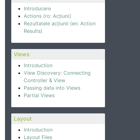
Introducere
Actions (ro: Acțiuni)
Rezultatele acțiunii (en: Action
Results)
Views
Introduction
View Discovery: Connecting
Controller & View
Passing data into Views
Partial Views
Layout
Introduction
Layout Files