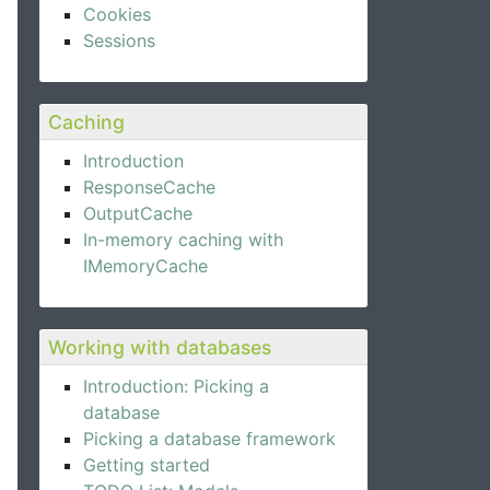
Cookies
Sessions
Caching
Introduction
ResponseCache
OutputCache
In-memory caching with
IMemoryCache
Working with databases
Introduction: Picking a
database
Picking a database framework
Getting started