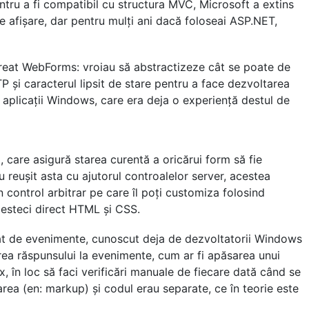
entru a fi compatibil cu structura MVC, Microsoft a extins
afișare, dar pentru mulți ani dacă foloseai ASP.NET,
reat WebForms: vroiau să abstractizeze cât se poate de
TP și caracterul lipsit de stare pentru a face dezvoltarea
aplicații Windows, care era deja o experiență destul de
, care asigură starea curentă a oricărui form să fie
au reușit asta cu ajutorul controalelor server, acestea
 control arbitrar pe care îl poți customiza folosind
amesteci direct HTML și CSS.
t de evenimente, cunoscut deja de dezvoltatorii Windows
ea răspunsului la evenimente, cum ar fi apăsarea unui
 în loc să faci verificări manuale de fiecare dată când se
ea (en: markup) și codul erau separate, ce în teorie este