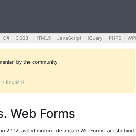
C#
CSS3
HTML5
JavaScript
jQuery
PHP5
WP
omanian by the community.
 in English?
. Web Forms
 în 2002, având motorul de afișare WebForms, acesta fiind