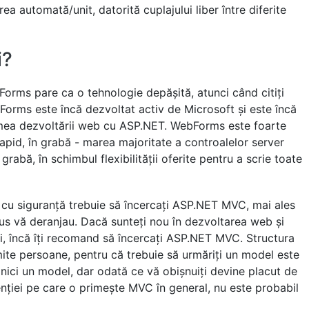
a automată/unit, datorită cuplajului liber între diferite
i?
orms pare ca o tehnologie depășită, atunci când citiți
bForms este încă dezvoltat activ de Microsoft și este încă
 lumea dezvoltării web cu ASP.NET. WebForms este foarte
 rapid, în grabă - marea majoritate a controalelor server
grabă, în schimbul flexibilității oferite pentru a scrie toate
 cu siguranță trebuie să încercați ASP.NET MVC, mai ales
s vă deranjau. Dacă sunteți nou în dezvoltarea web și
ii, încă îți recomand să încercați ASP.NET MVC. Structura
ite persoane, pentru că trebuie să urmăriți un model este
 nici un model, dar odată ce vă obișnuiți devine placut de
nției pe care o primește MVC în general, nu este probabil