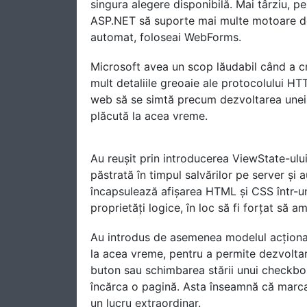
singura alegere disponibilă. Mai târziu, p
ASP.NET să suporte mai multe motoare de 
automat, foloseai WebForms.
Microsoft avea un scop lăudabil când a c
mult detaliile greoaie ale protocolului HT
web să se simtă precum dezvoltarea unei 
plăcută la acea vreme.
Au reușit prin introducerea ViewState-ului
păstrată în timpul salvărilor pe server și 
încapsulează afișarea HTML și CSS într-un
proprietăți logice, în loc să fi forțat să 
Au introdus de asemenea modelul acționa
la acea vreme, pentru a permite dezvoltar
buton sau schimbarea stării unui checkbox,
încărca o pagină. Asta înseamnă că marcar
un lucru extraordinar.