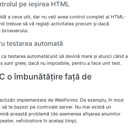
ntrolul pe ieșirea HTML
idă a ceva util, dar nu veți avea control complet al HTML-
nd trebuie să vă reglați activitatea precum și dacă
 browserului.
u testarea automată
 ca testarea automată/unit să devină mare și atunci când a
sunt grele, dacă nu imposibile, pentru a face unit test.
 o îmbunătățire față de
actizări implementate de WebForms. De exemplu, în mod
c să te bazezi pe controale server. Nu mai există un
limină această problemă (de asemenea afișarea anumitor
eater, nefolositore în același timp).