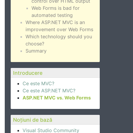
control over HTML output
Web Forms is bad for
automated testing
Where ASP.NET MVC is an
improvement over Web Forms
Which technology should you
choose?
Summary
Introducere
Ce este MVC?
Ce este ASP.NET MVC?
ASP.NET MVC vs. Web Forms
Noțiuni de bază
Visual Studio Community