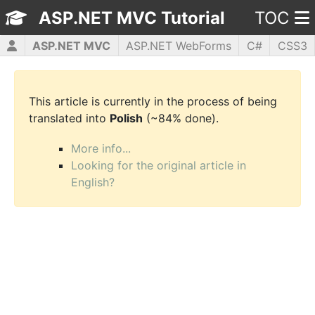
ASP.NET MVC Tutorial
TOC
ASP.NET MVC
ASP.NET WebForms
C#
CSS3
HTML5
JavaScript
jQuery
PHP5
WPF
This article is currently in the process of being
translated into
Polish
(~84% done).
More info...
Looking for the original article in
English?