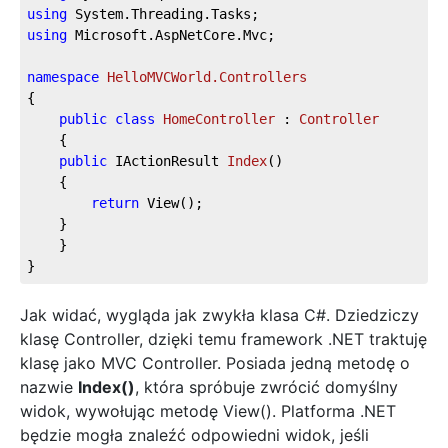
using
 System.Threading.Tasks;
using
 Microsoft.AspNetCore.Mvc;
namespace
HelloMVCWorld.Controllers
{
public
class
HomeController
 : 
Controller
    {
public
 IActionResult 
Index
(
)
    {
return
 View();
    }
    }
}
Jak widać, wygląda jak zwykła klasa C#. Dziedziczy
klasę Controller, dzięki temu framework .NET traktuję
klasę jako MVC Controller. Posiada jedną metodę o
nazwie
Index()
, która spróbuje zwrócić domyślny
widok, wywołując metodę View(). Platforma .NET
będzie mogła znaleźć odpowiedni widok, jeśli