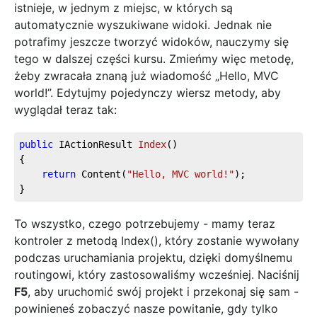
istnieje, w jednym z miejsc, w których są
automatycznie wyszukiwane widoki. Jednak nie
potrafimy jeszcze tworzyć widoków, nauczymy się
tego w dalszej części kursu. Zmieńmy więc metodę,
żeby zwracała znaną już wiadomość „Hello, MVC
world!”. Edytujmy pojedynczy wiersz metody, aby
wyglądał teraz tak:
public
 IActionResult 
Index
(
)
{
return
 Content(
"Hello, MVC world!"
);
}
To wszystko, czego potrzebujemy - mamy teraz
kontroler z metodą Index(), który zostanie wywołany
podczas uruchamiania projektu, dzięki domyślnemu
routingowi, który zastosowaliśmy wcześniej. Naciśnij
F5
, aby uruchomić swój projekt i przekonaj się sam -
powinieneś zobaczyć nasze powitanie, gdy tylko