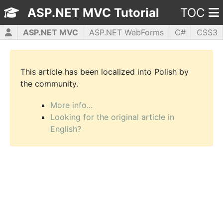
ASP.NET MVC Tutorial
TOC
ASP.NET MVC
ASP.NET WebForms
C#
CSS3
HTML5
JavaScript
jQuery
PHP5
WPF
This article has been localized into Polish by
the community.
More info...
Looking for the original article in
English?