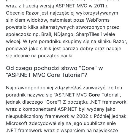
wraz z trzecią wersją ASP.NET MVC w 2011 r.
Obecnie Razor jest najczęściej wykorzystywanym
silnikiem widoków, natomiast poza WebForms
powstało kilka alternatywnych stworzonych przez
społeczośc np. Brail, NDjango, SharpTiles i wiele
wiecej. W tym poradniku skupimy się na silniku Razor,
ponieważ jako silnik jest bardzo dobry oraz nadaje
się ideanie na początek nauki.
Od czego pochodzi słowo "Core" w
"ASP.NET MVC Core Tutorial"?
Najprawdopodobniej zdążyłeś/aś zauważyć, że ten
poradnik nazywa się "ASP.NET MVC
Core
Tutorial",
jednak dlaczego "Core"? Z początku .NET framework
wraz z komponentami ASP.NET był wydany jako
nieupubliczniony framework w 2002 r. Później jednak
Microsoft zdecydował się na jego upublicznienie
.NET framework wraz z wsparciem na największe