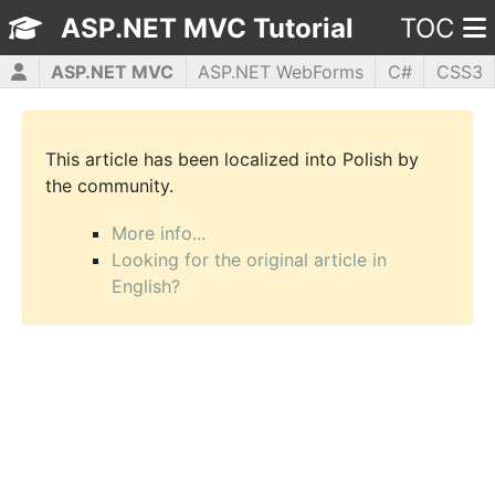
ASP.NET MVC Tutorial
TOC
ASP.NET MVC
ASP.NET WebForms
C#
CSS3
HTML5
JavaScript
jQuery
PHP5
WPF
This article has been localized into Polish by
the community.
More info...
Looking for the original article in
English?